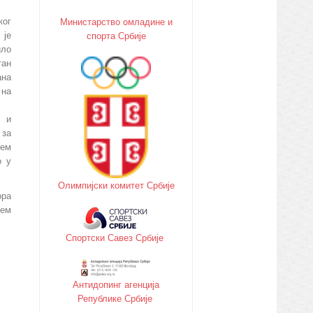
ког
Министарство oмладине и
 је
спорта Србије
ило
тан
ана
 на
е и
 за
њем
о у
Олимпијски комитет Србије
ора
ћем
Спортски Савез Србије
Антидопинг агенција
Републике Србије