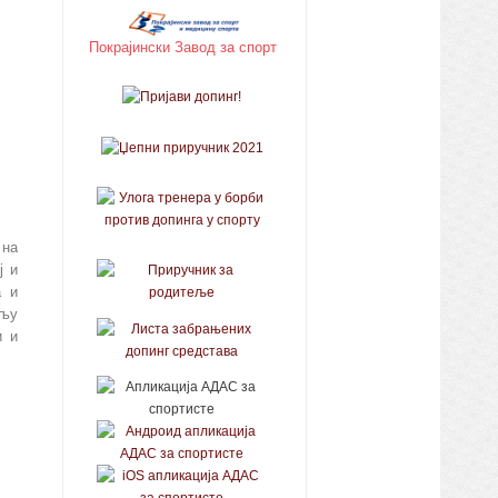
Покрајински Завод за спорт
 на
ј и
а и
ољу
и и