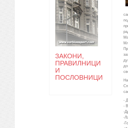
са
по
пр
ра
Ма
Мл
Пр
ЗАКОНИ,
за
ду
ПРАВИЛНИЦИ
до
И
св
ПОСЛОВНИЦИ
На
Сп
са
- 
- 
-Д
-Љ
-Г