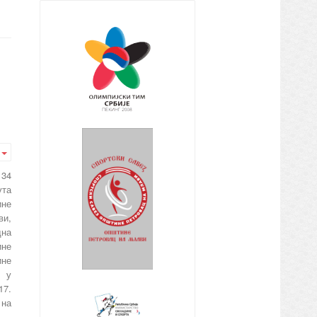
Empty
 34
та
ине
и,
на
не
ине
, у
17.
на