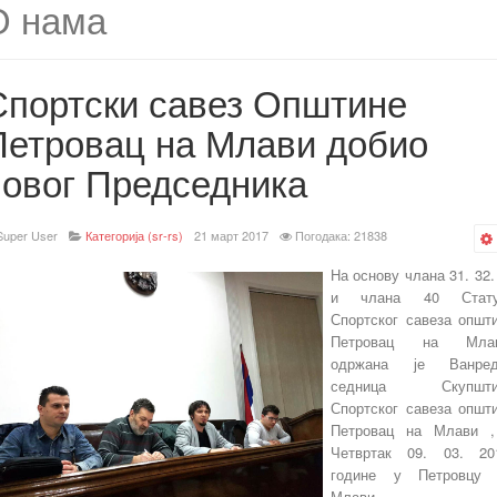
О нама
Спортски савез Општине
Петровац на Млави добио
новог Председника
Super User
Категорија (sr-rs)
21 март 2017
Погодака: 21838
На основу члана 31. 32.
и члана 40 Стату
Спортског савеза општ
Петровац на Млав
одржана је Ванред
седница Скупшти
Спортског савеза општ
Петровац на Млави 
Четвртак 09. 03. 20
године у Петровцу 
Млави.