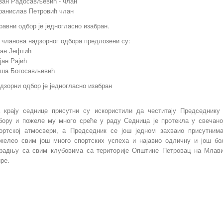
ван Радосављевић - члан
ранислав Петровић члан
равни одбор је једногласно изабран.
 чланова надзорног одбора предлозени су:
ан Јефтић
јан Рајић
ша Богосављевић
дзорни одбор је једногласно изабран
 крају седнице присутни су искористили да честитају Председнику
бору и пожеле му много среће у раду Седница је протекла у свечано
ортској атмосвери, а Председник се још једном захваио присутним
желео свим још много спортских успеха и најавио одличну и још б
радњу са свим клубовима са територије Општине Петровац на Млав
ре.