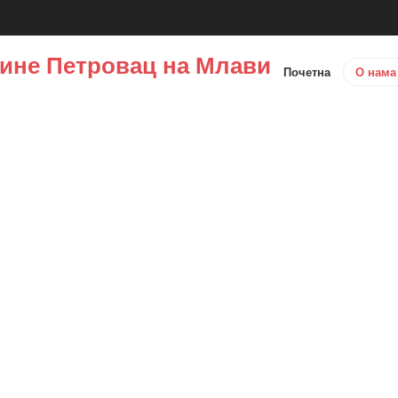
ине Петровац на Млави
Почетна
О нам