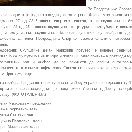
За Председника Спортс
веза поднета је једна кандидатура од стране Дејана Марковића кога
држало 27 од 28 Чланице спортског савеза, а на скупштини је б
исутно 28 од 35 чланова скупштине што је уједно омогућило и несме
д и одлучивање скупштине. Чланови скупштине су изабрали Деј
рковића за новог Председника Спортког савеза Општине петровац
ави.
едседник Скупштине Дејан Марковић преузео је вођење седниц
хвалио се присутнима на избору и подршци, одао признање претходнику
гогодишњи рад и обећао да ће покушати да својим ангажова
принесе што квалитетнијем раду Савеза на начин како је образложи
ом Програму рада.
кон избора Предсеника приступило се избору управног и надзорног одб
ортског савеза,председник је предложио Управни одбор у следе
ставу: (ФОТО ГАЛЕРИЈА)
Дејан Марковић – председник
Вања Ђорђевић- члан
раган Савић - члан
убица Павловић - члан
оран Милановић- члан