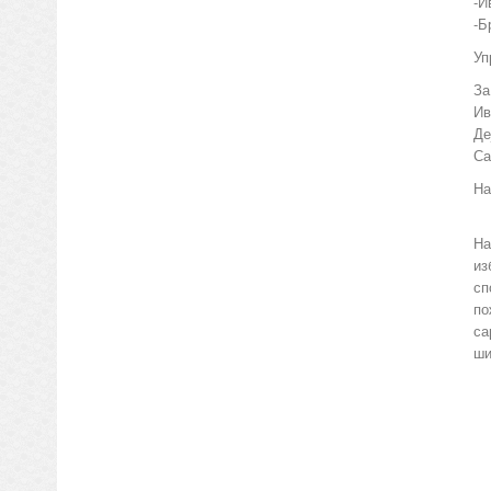
-И
-Б
Уп
За
Ив
Де
Са
На
На
из
сп
по
са
ши