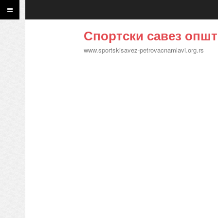
Спортски савез општ
www.sportskisavez-petrovacnamlavi.org.rs