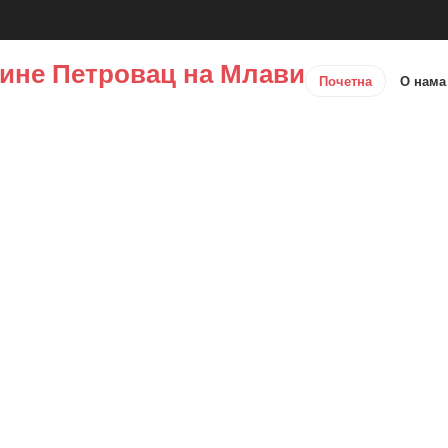
ине Петровац на Млави
Почетна
О нам