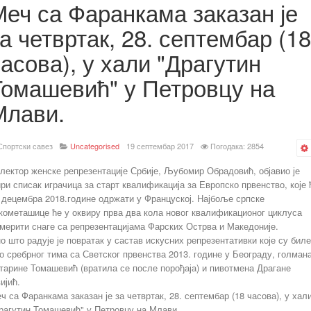
Меч са Фаранкама заказан је
а четвртак, 28. септембар (18
асова), у хали "Драгутин
Томашевић" у Петровцу на
Млави.
Спортски савез
Uncategorised
19 септембар 2017
Погодака: 2854
лектор женске репрезентације Србије, Љубомир Обрадовић, објавио је
ри списак играчица за старт квалификација за Европско првенство, које 
 децембра 2018.године одржати у Француској. Најбоље српске
кометашице ће у оквиру прва два кола новог квалификационог циклуса
мерити снаге са репрезентацијама Фарских Острва и Македоније.
о што радује је повратак у састав искусних репрезентативки које су биле
о сребрног тима са Светског првенства 2013. године у Београду, голман
тарине Томашевић (вратила се после порођаја) и пивотмена Драгане
ијић.
ч са Фаранкама заказан је за четвртак, 28. септембар (18 часова), у хал
рагутин Томашевић" у Петровцу на Млави.