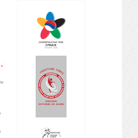
Empty
ће
а
и