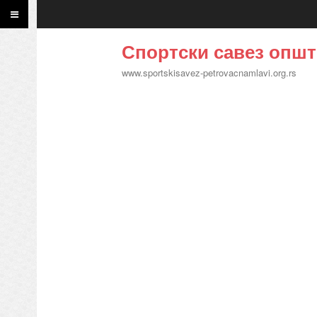
Спортски савез општ
www.sportskisavez-petrovacnamlavi.org.rs