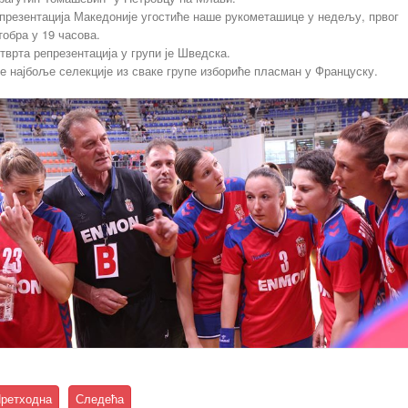
презентација Македоније угостиће наше рукометашице у недељу, првог
тобра у 19 часова.
тврта репрезентација у групи је Шведска.
е најбоље селекције из сваке групе избориће пласман у Француску.
ретходна
Следећа