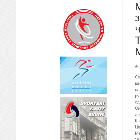
з
ч
Се
ши
се
ру
од
Он
де
Ка
Цв
Ме
"Д