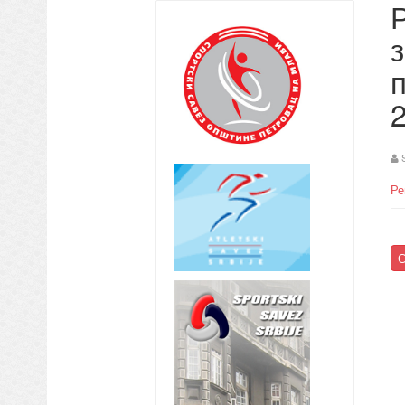
2
Ре
С