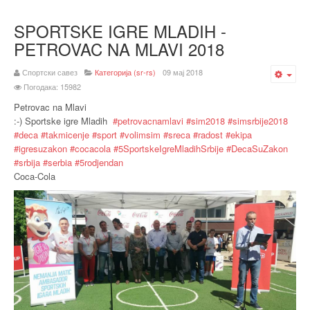
SPORTSKE IGRE MLADIH -
PETROVAC NA MLAVI 2018
Спортски савез
Категорија (sr-rs)
09 мај 2018
Emp
Погодака: 15982
Petrovac na Mlavi
:-)
Sportske igre Mladih
#
petrovacnamlavi
#
sim2018
#
simsrbije2018
#
deca
#
takmicenje
#
sport
#
volimsim
#
sreca
#
radost
#
ekipa
#
igresuzakon
#
cocacola
#
5SportskeIgreMladihSrbije
#
DecaSuZakon
#
srbija
#
serbia
#
5rodjendan
Coca-Cola