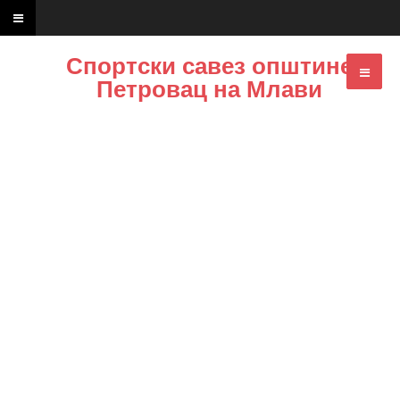
Спортски савез општине
Петровац на Млави