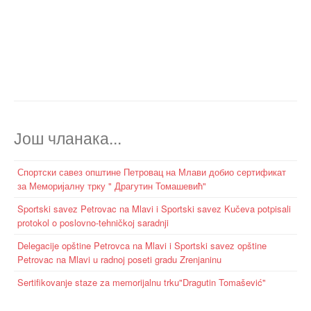
Још чланака...
Спортски савез општине Петровац на Млави добио сертификат
за Меморијалну трку " Драгутин Томашевић"
Sportski savez Petrovac na Mlavi i Sportski savez Kučeva potpisali
protokol o poslovno-tehničkoj saradnji
Delegacije opštine Petrovca na Mlavi i Sportski savez opštine
Petrovac na Mlavi u radnoj poseti gradu Zrenjaninu
Sertifikovanje staze za memorijalnu trku"Dragutin Tomašević"