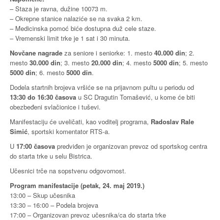
– Staza je ravna, dužine 10073 m.
– Okrepne stanice nalaziće se na svaka 2 km.
– Medicinska pomoć biće dostupna duž cele staze.
– Vremenski limit trke je 1 sat i 30 minuta.
Novčane nagrade
za seniore i seniorke: 1. mesto
40.000 din
; 2.
mesto
30.000 din
; 3. mesto
20.000 din
; 4. mesto
5000 din
; 5. mesto
5000 din
; 6. mesto
5000 din
.
Dodela startnih brojeva vršiće se na prijavnom pultu u periodu od
13:30 do 16:30 časova
u SC Dragutin Tomašević, u kome će biti
obezbeđeni svlačionice i tuševi.
Manifestaciju će uveličati, kao voditelj programa,
Radoslav Rale
Simić
, sportski komentator RTS-a.
U
17:00 časova
predviđen je organizovan prevoz od sportskog centra
do starta trke u selu Bistrica.
Učesnici trče na sopstvenu odgovornost.
Program manifestacije (petak, 24. maj 2019.)
13:00 – Skup učesnika
13:30 – 16:00 – Podela brojeva
17:00 – Organizovan prevoz učesnika/ca do starta trke