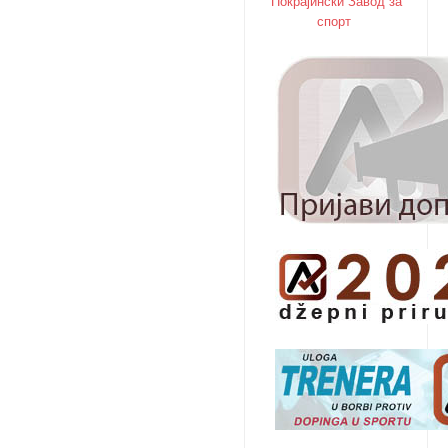
Покрајински Завод за
спорт