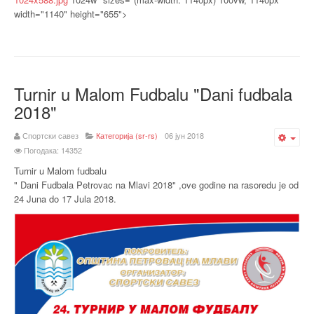
width="1140" height="655">
Turnir u Malom Fudbalu "Dani fudbala
2018"
Спортски савез
Категорија (sr-rs)
06 јун 2018
Emp
Погодака: 14352
Turnir u Malom fudbalu
" Dani Fudbala Petrovac na Mlavi 2018" ,ove godine na rasoredu je od
24 Juna do 17 Jula 2018.