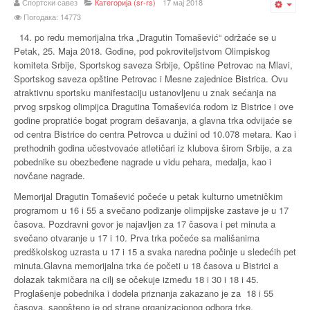
Спортски савез
Категорија (sr-rs)
17 мај 2018
Emp
Погодака: 14773
14. po redu memorijalna trka „Dragutin Tomašević“ održaće se u
Petak, 25. Maja 2018. Godine, pod pokroviteljstvom Olimpiskog
komiteta Srbije, Sportskog saveza Srbije, Opštine Petrovac na Mlavi,
Sportskog saveza opštine Petrovac i Mesne zajednice Bistrica. Ovu
atraktivnu sportsku manifestaciju ustanovljenu u znak sećanja na
prvog srpskog olimpijca Dragutina Tomaševića rodom iz Bistrice i ove
godine propratiće bogat program dešavanja, a glavna trka odvijaće se
od centra Bistrice do centra Petrovca u dužini od 10.078 metara. Kao i
prethodnih godina učestvovaće atletičari iz klubova širom Srbije, a za
pobednike su obezbeđene nagrade u vidu pehara, medalja, kao i
novčane nagrade.
Memorijal Dragutin Tomašević počeće u petak kulturno umetničkim
programom u 16 i 55 a svečano podizanje olimpijske zastave je u 17
časova. Pozdravni govor je najavljen za 17 časova i pet minuta a
svečano otvaranje u 17 i 10. Prva trka počeće sa mališanima
predškolskog uzrasta u 17 i 15 a svaka naredna počinje u sledećih pet
minuta.Glavna memorijalna trka će početi u 18 časova u Bistrici a
dolazak takmičara na cilj se očekuje između 18 i 30 i 18 i 45.
Proglašenje pobednika i dodela priznanja zakazano je za 18 i 55
časova, saopšteno je od strane organizacionog odbora trke.