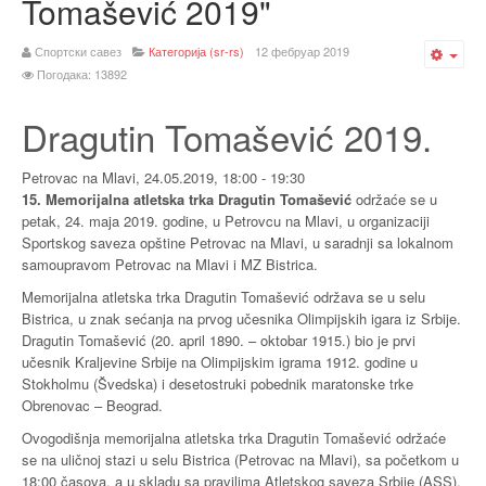
Tomašević 2019"
Спортски савез
Категорија (sr-rs)
12 фебруар 2019
Emp
Погодака: 13892
Dragutin Tomašević 2019.
Petrovac na Mlavi,
24.05.2019, 18:00
-
19:30
15. Memorijalna atletska trka Dragutin Tomašević
održaće se u
petak, 24. maja 2019. godine, u Petrovcu na Mlavi, u organizaciji
Sportskog saveza opštine Petrovac na Mlavi, u saradnji sa lokalnom
samoupravom Petrovac na Mlavi i MZ Bistrica.
Memorijalna atletska trka Dragutin Tomašević održava se u selu
Bistrica, u znak sećanja na prvog učesnika Olimpijskih igara iz Srbije.
Dragutin Tomašević (20. april 1890. – oktobar 1915.) bio je prvi
učesnik Kraljevine Srbije na Olimpijskim igrama 1912. godine u
Stokholmu (Švedska) i desetostruki pobednik maratonske trke
Obrenovac – Beograd.
Ovogodišnja memorijalna atletska trka Dragutin Tomašević održaće
se na uličnoj stazi u selu Bistrica (Petrovac na Mlavi), sa početkom u
18:00 časova, a u skladu sa pravilima Atletskog saveza Srbije (ASS).