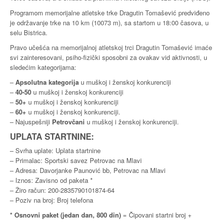
Programom memorijalne atletske trke Dragutin Tomašević predviđeno
je održavanje trke na 10 km (10073 m), sa startom u 18:00 časova, u
selu Bistrica.
Pravo učešća na memorijalnoj atletskoj trci Dragutin Tomašević imaće
svi zainteresovani, psiho-fizički sposobni za ovakav vid aktivnosti, u
sledećim kategorijama:
–
Apsolutna kategorija
u muškoj i ženskoj konkurenciji
–
40-50
u muškoj i ženskoj konkurenciji
–
50+
u muškoj i ženskoj konkurenciji
–
60+
u muškoj i ženskoj konkurenciji.
– Najuspešniji
Petrovčani
u muškoj i ženskoj konkurenciji.
UPLATA STARTNINE:
– Svrha uplate: Uplata startnine
– Primalac: Sportski savez Petrovac na Mlavi
– Adresa: Davorjanke Paunović bb, Petrovac na Mlavi
– Iznos: Zavisno od paketa *
– Žiro račun: 200-2835790101874-64
– Poziv na broj: Broj telefona
* Osnovni paket (jedan dan, 800 din)
= Čipovani startni broj +