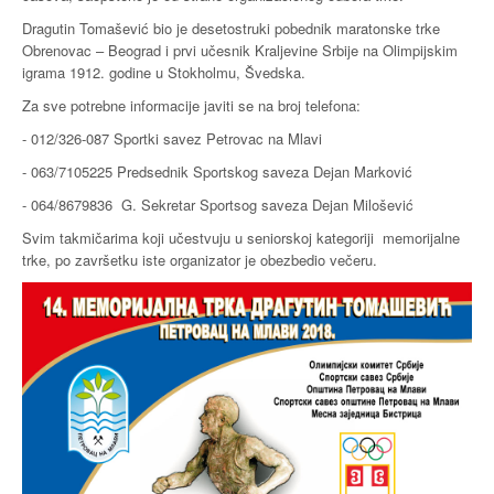
Dragutin Tomašević bio je desetostruki pobednik maratonske trke
Obrenovac – Beograd i prvi učesnik Kraljevine Srbije na Olimpijskim
igrama 1912. godine u Stokholmu, Švedska.
Za sve potrebne informacije javiti se na broj telefona:
- 012/326-087 Sportki savez Petrovac na Mlavi
- 063/7105225 Predsednik Sportskog saveza Dejan Marković
- 064/8679836 G. Sekretar Sportsog saveza Dejan Milošević
Svim takmičarima koji učestvuju u seniorskoj kategoriji memorijalne
trke, po završetku iste organizator je obezbedio večeru.