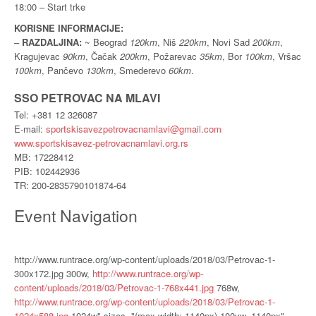
18:00 – Start trke
KORISNE INFORMACIJE:
–
RAZDALJINA:
~ Beograd
120km
, Niš
220km
, Novi Sad
200km
,
Kragujevac
90km
, Čačak
200km
, Požarevac
35km
, Bor
100km
, Vršac
100km
, Pančevo
130km
, Smederevo
60km
.
SSO PETROVAC NA MLAVI
Tel: +381 12 326087
E-mail:
sportskisavezpetrovacnamlavi@gmail.com
www.sportskisavez-petrovacnamlavi.org.rs
MB: 17228412
PIB: 102442936
TR: 200-2835790101874-64
Event Navigation
http://www.runtrace.org/wp-content/uploads/2018/03/Petrovac-1-
300x172.jpg 300w,
http://www.runtrace.org/wp-
content/uploads/2018/03/Petrovac-1-768x441.jpg
768w,
http://www.runtrace.org/wp-content/uploads/2018/03/Petrovac-1-
1024x588.jpg
1024w" sizes="(max-width: 1140px) 100vw, 1140px"