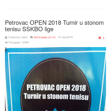
Petrovac OPEN 2018 Turnir u stonom
tenisu SSKBO lige
Спортски савез
Категорија (sr-rs)
31 мај 2018
Emp
Погодака: 12364