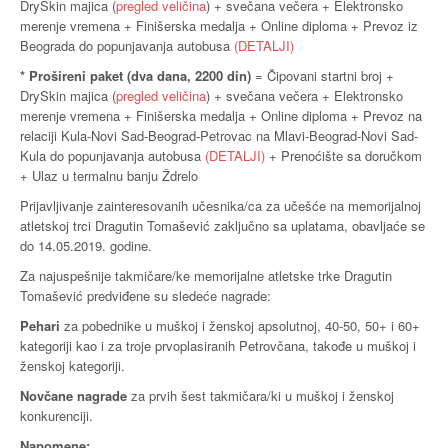
DrySkin majica (
pregled veličina
) + svečana večera + Elektronsko
merenje vremena + Finišerska medalja + Online diploma + Prevoz iz
Beograda do popunjavanja autobusa
(DETALJI)
* Prošireni paket (dva dana, 2200 din)
= Čipovani startni broj +
DrySkin majica (
pregled veličina
) + svečana večera + Elektronsko
merenje vremena + Finišerska medalja + Online diploma + Prevoz na
relaciji Kula-Novi Sad-Beograd-Petrovac na Mlavi-Beograd-Novi Sad-
Kula do popunjavanja autobusa
(DETALJI)
+ Prenoćište sa doručkom
+ Ulaz u termalnu banju Ždrelo
Prijavljivanje zainteresovanih učesnika/ca za učešće na memorijalnoj
atletskoj trci Dragutin Tomašević zaključno sa uplatama, obavljaće se
do 14.05.2019. godine.
Za najuspešnije takmičare/ke memorijalne atletske trke Dragutin
Tomašević predviđene su sledeće nagrade:
Pehari
za pobednike u muškoj i ženskoj apsolutnoj, 40-50, 50+ i 60+
kategoriji kao i za troje prvoplasiranih Petrovčana, takođe u muškoj i
ženskoj kategoriji.
Novčane nagrade
za prvih šest takmičara/ki u muškoj i ženskoj
konkurenciji.
Napomene: