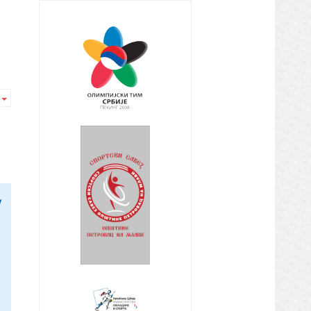
И
Empty