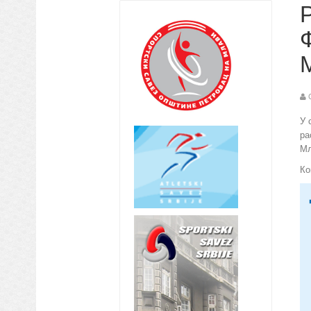
У 
ра
Мл
Ко