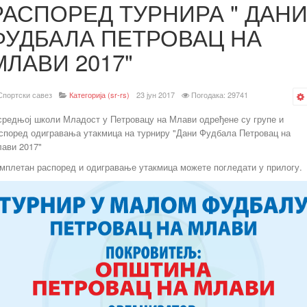
РАСПОРЕД ТУРНИРА " ДАН
ФУДБАЛА ПЕТРОВАЦ НА
МЛАВИ 2017"
Спортски савез
Категорија (sr-rs)
23 јун 2017
Погодака: 29741
средњој школи Младост у Петровацу на Млави одређене су групе и
според одигравања утакмица на турниру "Дани Фудбала Петровац на
ави 2017"
мплетан распоред и одигравање утакмица можете погледати у прилогу.