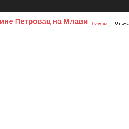
ине Петровац на Млави
Почетна
О нам