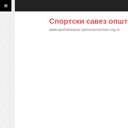
Спортски савез општ
www.sportskisavez-petrovacnamlavi.org.rs