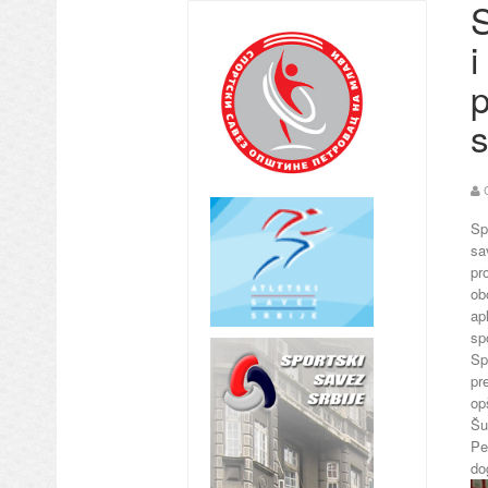
S
i
p
s
Sp
sa
pr
ob
ap
sp
Sp
pr
op
Šu
Pe
do