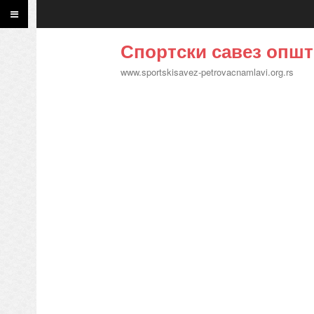
Спортски савез општ
www.sportskisavez-petrovacnamlavi.org.rs