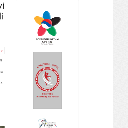
vi
i
Empty
ki
na
za