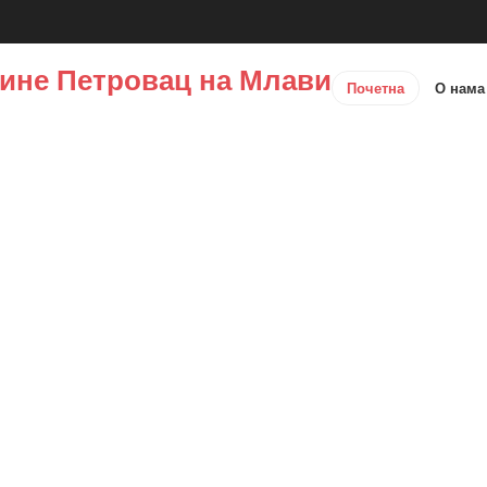
ине Петровац на Млави
Почетна
О нам