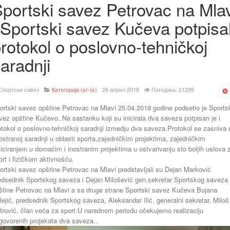
portski savez Petrovac na Mla
 Sportski savez Kučeva potpisal
rotokol o poslovno-tehničkoj
aradnji
Спортски савез
Категорија (sr-rs)
26 април 2018
Погодака: 21299
ortski savez opštine Petrovac na Mlavi 25.04.2018 godine podsetio je Sports
vez opštine Kučevo..Na sastanku koji su inicirala dva saveza potpisan je i
otokol o poslovno-tehničkoj saradnji izmedju dva saveza.Protokol se zasniva 
ostranoj saradnji u oblasti sporta,zajedničkim projektima, zajedničkim
liciranjem u domaćim i inostranim projektima u ostvarivanju sto boljih uslova 
ort i fizičkom aktivnošću.
ortski savez opštine Petrovac na Mlavi predstavljali su Dejan Marković
edsednik Sportskog saveza i Dejan Milošević gen.sekretar Sportskog saveza
štine Petrovac na Mlavi a sa druge strane Sportski savez Kučeva Bojana
lejić, predsednik Sportskog saveza, Aleksandar Ilić, generalni sekretar, Miloš
trović, član veća za sport.U narednom periodu očekujemo realizaciju
govorenih projekata dva saveza..