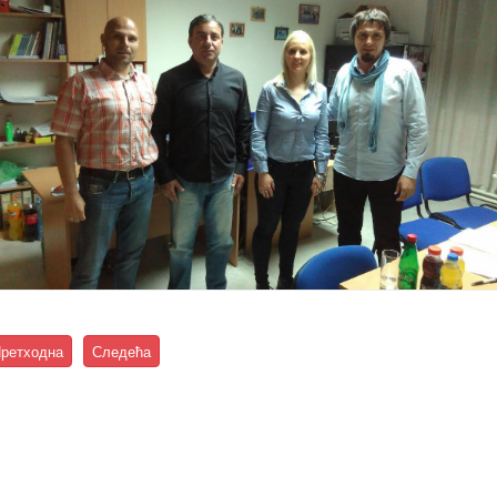
ретходна
Следећа