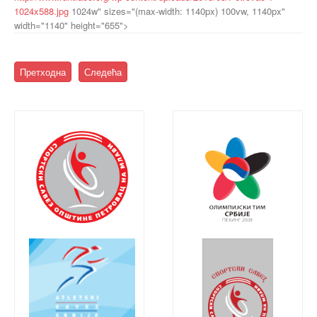
1024x588.jpg
1024w" sizes="(max-width: 1140px) 100vw, 1140px"
width="1140" height="655">
Претходна
Следећа