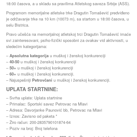
18:00 časova, a u skladu sa pravilima Atletskog saveza Srbije (ASS).
Programom memorijalne atletske trke Dragutin Tomašević predviđeno
je održavanje trke na 10 km (10073 m), sa startom u 18:00 časova, u
selu Bistrica.
Pravo učešća na memorijalnoj atletskoj trci Dragutin Tomašević imaće
svi zainteresovani, psiho-fizički sposobni za ovakav vid aktivnosti, u
sledećim kategorijama:
–
Apsolutna kategorija
u muškoj i ženskoj konkurenciji
–
40-50
u muškoj i ženskoj konkurenciji
–
50+
u muškoj i ženskoj konkurenciji
–
60+
u muškoj i ženskoj konkurenciji.
– Najuspešniji
Petrovčani
u muškoj i ženskoj konkurenciji.
UPLATA STARTNINE:
– Svrha uplate: Uplata startnine
– Primalac: Sportski savez Petrovac na Mlavi
– Adresa: Davorjanke Paunović bb, Petrovac na Mlavi
– Iznos: Zavisno od paketa *
– Žiro račun: 200-2835790101874-64
– Poziv na broj: Broj telefona