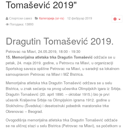
Tomašević 2019"
Спортски савез
Категорија (sr-rs)
12 фебруар 2019
Emp
Погодака: 13893
Dragutin Tomašević 2019.
Petrovac na Mlavi,
24.05.2019, 18:00
-
19:30
15. Memorijalna atletska trka Dragutin Tomašević
održaće se u
petak, 24. maja 2019. godine, u Petrovcu na Mlavi, u organizaciji
Sportskog saveza opštine Petrovac na Mlavi, u saradnji sa lokalnom
samoupravom Petrovac na Mlavi i MZ Bistrica.
Memorijalna atletska trka Dragutin Tomašević održava se u selu
Bistrica, u znak sećanja na prvog učesnika Olimpijskih igara iz Srbije.
Dragutin Tomašević (20. april 1890. – oktobar 1915.) bio je prvi
učesnik Kraljevine Srbije na Olimpijskim igrama 1912. godine u
Stokholmu (Švedska) i desetostruki pobednik maratonske trke
Obrenovac – Beograd.
Ovogodišnja memorijalna atletska trka Dragutin Tomašević održaće
se na uličnoj stazi u selu Bistrica (Petrovac na Mlavi), sa početkom u