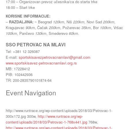
17:00 – Organizovan prevoz učesnika/ca do starta trke
18:00 – Start trke
KORISNE INFORMACIJE:
–
RAZDALJINA:
~ Beograd
120km
, Niš
220km
, Novi Sad
200km
,
Kragujevac
90km
, Čačak
200km
, Požarevac
35km
, Bor
100km
, Vršac
100km
, Pančevo
130km
, Smederevo
60km
.
SSO PETROVAC NA MLAVI
Tel: +381 12 326087
E-mail:
sportskisavezpetrovacnamlavi@gmail.com
www.sportskisavez-petrovacnamlavi.org.rs
MB: 17228412
PIB: 102442936
TR: 200-2835790101874-64
Event Navigation
http://www.runtrace.org/wp-content/uploads/2018/03/Petrovac-1-
300x172.jpg 300w,
http://www.runtrace.org/wp-
content/uploads/2018/03/Petrovac-1-768x441.jpg
768w,
http://www.runtrace.org/wp-content/uploads/2018/03/Petrovac-1-