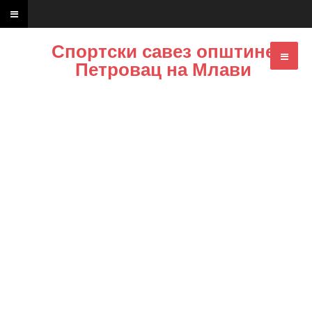
Спортски савез општине
Петровац на Млави