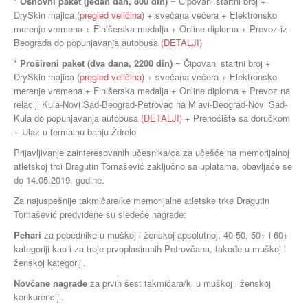
* Osnovni paket (jedan dan, 800 din)
= Čipovani startni broj +
DrySkin majica (
pregled veličina
) + svečana večera + Elektronsko
merenje vremena + Finišerska medalja + Online diploma + Prevoz iz
Beograda do popunjavanja autobusa
(DETALJI)
* Prošireni paket (dva dana, 2200 din)
= Čipovani startni broj +
DrySkin majica (
pregled veličina
) + svečana večera + Elektronsko
merenje vremena + Finišerska medalja + Online diploma + Prevoz na
relaciji Kula-Novi Sad-Beograd-Petrovac na Mlavi-Beograd-Novi Sad-
Kula do popunjavanja autobusa
(DETALJI)
+ Prenoćište sa doručkom
+ Ulaz u termalnu banju Ždrelo
Prijavljivanje zainteresovanih učesnika/ca za učešće na memorijalnoj
atletskoj trci Dragutin Tomašević zaključno sa uplatama, obavljaće se
do 14.05.2019. godine.
Za najuspešnije takmičare/ke memorijalne atletske trke Dragutin
Tomašević predviđene su sledeće nagrade:
Pehari
za pobednike u muškoj i ženskoj apsolutnoj, 40-50, 50+ i 60+
kategoriji kao i za troje prvoplasiranih Petrovčana, takođe u muškoj i
ženskoj kategoriji.
Novčane nagrade
za prvih šest takmičara/ki u muškoj i ženskoj
konkurenciji.