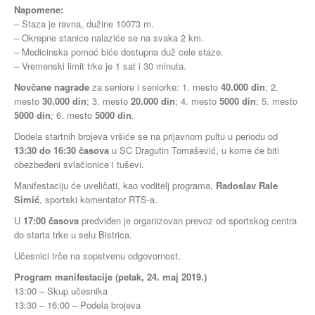
Napomene:
– Staza je ravna, dužine 10073 m.
– Okrepne stanice nalaziće se na svaka 2 km.
– Medicinska pomoć biće dostupna duž cele staze.
– Vremenski limit trke je 1 sat i 30 minuta.
Novčane nagrade
za seniore i seniorke: 1. mesto
40.000 din
; 2.
mesto
30.000 din
; 3. mesto
20.000 din
; 4. mesto
5000 din
; 5. mesto
5000 din
; 6. mesto
5000 din
.
Dodela startnih brojeva vršiće se na prijavnom pultu u periodu od
13:30 do 16:30 časova
u SC Dragutin Tomašević, u kome će biti
obezbeđeni svlačionice i tuševi.
Manifestaciju će uveličati, kao voditelj programa,
Radoslav Rale
Simić
, sportski komentator RTS-a.
U
17:00 časova
predviđen je organizovan prevoz od sportskog centra
do starta trke u selu Bistrica.
Učesnici trče na sopstvenu odgovornost.
Program manifestacije (petak, 24. maj 2019.)
13:00 – Skup učesnika
13:30 – 16:00 – Podela brojeva