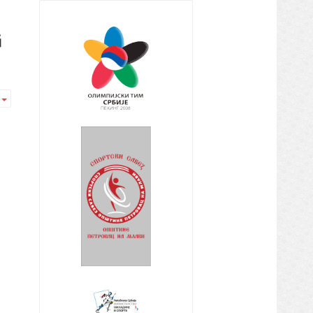
G
Empty