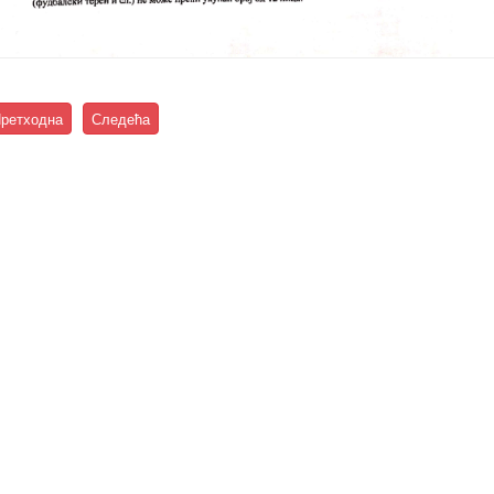
ретходна
Следећа