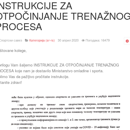
INSTRUKCIJE ZA
OTPOČINJANJE TRENAŽNO
PROCESA
Спортски савез
Категорија (sr-rs)
30 април 2020
Погодака: 16479
štovane kolege,
prilogu Vam šaljemo INSTRUKCIJE ZA OTPOČINJANJE TRENAŽNOG
OCESA koje nam je dostavilo Ministarstvo omladine i sporta.
limo Vas da pažljivo pročitate instrukcije.
tanite zdravi!