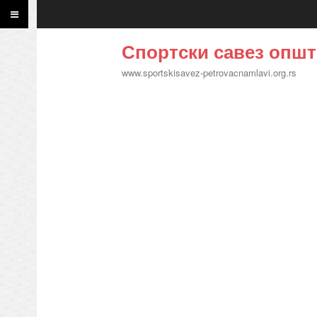
Спортски савез општ
www.sportskisavez-petrovacnamlavi.org.rs