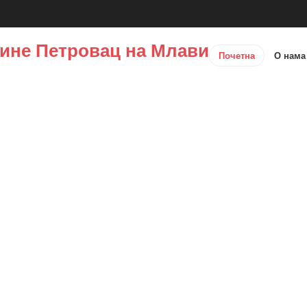
ине Петровац на Млави
Почетна
О нам