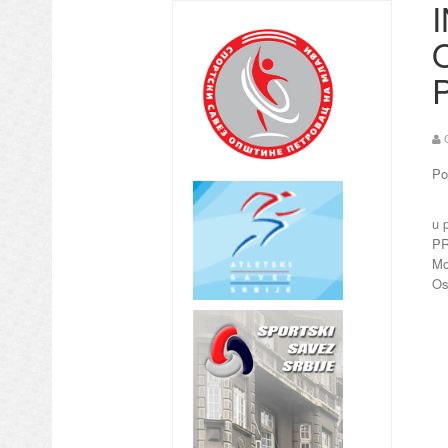
Po
u 
PR
Mo
Os