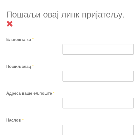
Пошаљи овај линк пријатељу.
Ел.пошта ка
*
Пошиљалац
*
Адреса ваше ел.поште
*
Наслов
*