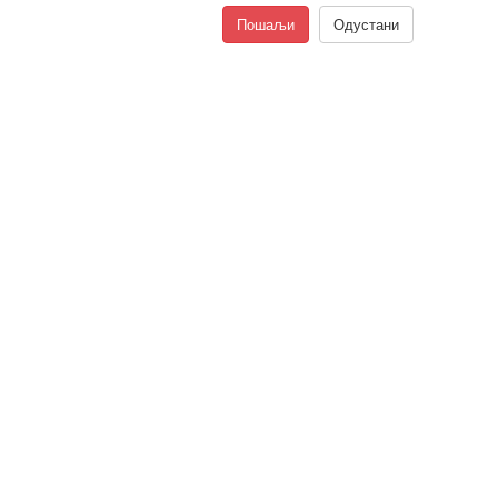
Пошаљи
Одустани