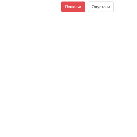
Пошаљи
Одустани