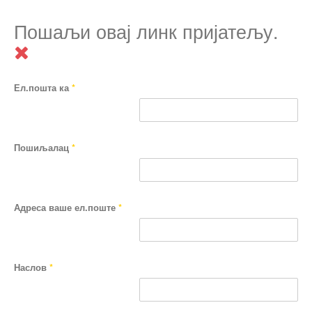
Пошаљи овај линк пријатељу.
Ел.пошта ка
*
Пошиљалац
*
Адреса ваше ел.поште
*
Наслов
*