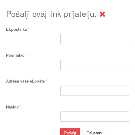
Pošalji ovaj link prijatelju.
El.pošta ka
*
Pošiljalac
*
Adresa vaše el.pošte
*
Naslov
*
Pošalji
Odustani