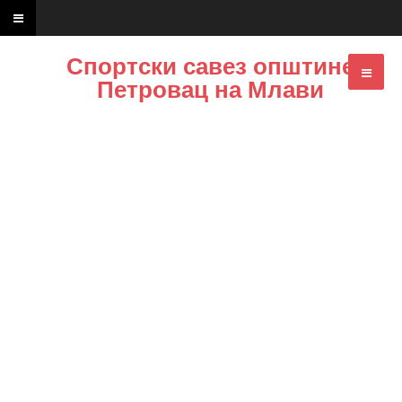
Спортски савез општине
Петровац на Млави