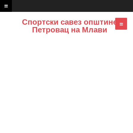
Спортски савез општине
Петровац на Млави